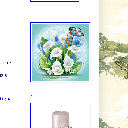
.
s que
uz y
-
tigua